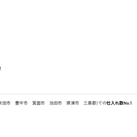
！
吹田市 豊中市 箕面市 池田市 摂津市 三島郡)での
仕入れ数No.1