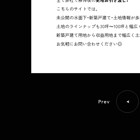
全て弊社で解体後の
更地お引き渡し！
こちらのサイトでは、
未公開の水面下・新築戸建て・土地情報が多
土地のラインナップも30坪〜100坪と幅
新築戸建て用地から収益用地まで幅広く土
お気軽にお問い合わせください◎
Prev