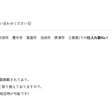
い合わせください◎
吹田市 豊中市 箕面市 池田市 摂津市 三島郡)での
仕入れ数No.1
数掲載されており、
広く取り揃えておりますので、
地活用が可能です！