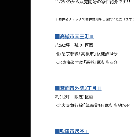
11/28・29から販売開始の物件紹介です！！
↓物件名クリックで物件詳細をご確認いただけます！
■高槻市天王町Ⅲ
約29.2坪 残り1区画
・阪急京都線「高槻市」駅徒歩14分
・JR東海道本線「高槻」駅徒歩25分
■箕面市外院3丁目Ⅲ
約51.2坪 限定1区画
・北大阪急行線「箕面萱野」駅徒歩約28分
■吹田市尺谷Ⅰ