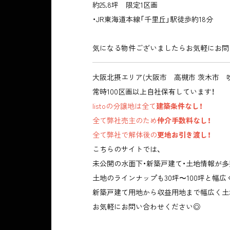
約25.8坪 限定1区画
・JR東海道本線「千里丘」駅徒歩約18分
気になる物件ございましたらお気軽にお問
大阪北摂エリア(大阪市 高槻市 茨木市 
常時100区画以上自社保有しています！
listoの分譲地は全て
建築条件なし！
全て弊社売主のため
仲介手数料なし！
全て弊社で解体後の
更地お引き渡し！
こちらのサイトでは、
未公開の水面下・新築戸建て・土地情報が多
土地のラインナップも30坪〜100坪と幅
新築戸建て用地から収益用地まで幅広く土
お気軽にお問い合わせください◎